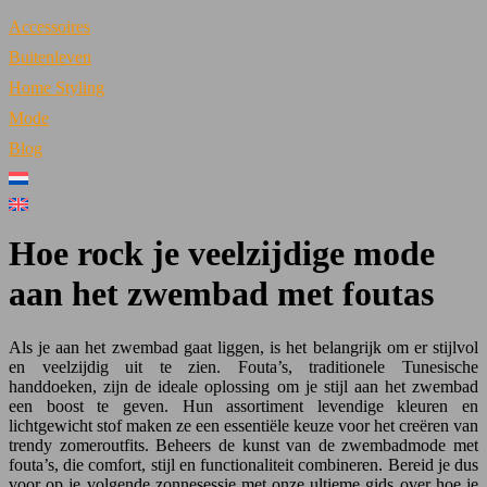
Accessoires
Buitenleven
Home Styling
Mode
Blog
Hoe rock je veelzijdige mode
aan het zwembad met foutas
Als je aan het zwembad gaat liggen, is het belangrijk om er stijlvol
en veelzijdig uit te zien. Fouta’s, traditionele Tunesische
handdoeken, zijn de ideale oplossing om je stijl aan het zwembad
een boost te geven. Hun assortiment levendige kleuren en
lichtgewicht stof maken ze een essentiële keuze voor het creëren van
trendy zomeroutfits. Beheers de kunst van de zwembadmode met
fouta’s, die comfort, stijl en functionaliteit combineren. Bereid je dus
voor op je volgende zonnesessie met onze ultieme gids over hoe je